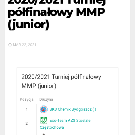
półfinałowy MMP
(junior)
MAR 22, 2021
2020/2021 Turniej półfinałowy
MMP (junior)
Pozycja
Drużyna
BKS Chemik Bydgoszcz (j)
1
Eco-Team AZS Stoelzle
2
Częstochowa