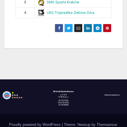
SMS Sparta Kraków
3
UKS Trzynastka Zielona Góra
4
Proudly powered by WordPress
|
Theme: Newsup by
Themeansar
.