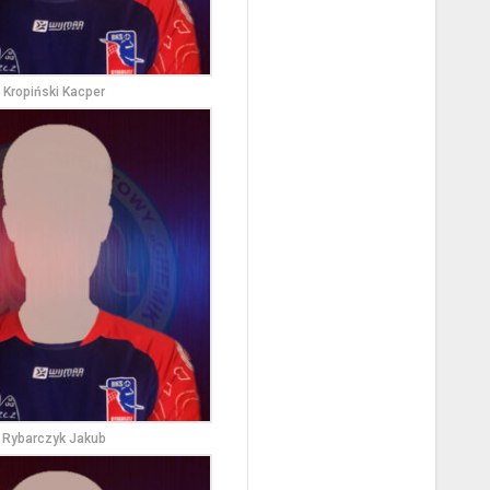
Kropiński Kacper
Rybarczyk Jakub