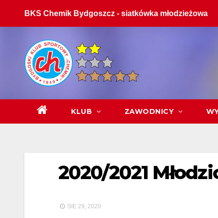
Skip
BKS Chemik Bydgoszcz - siatkówka młodzieżowa
to
content
KLUB
ZAWODNICY
WY
2020/2021 Młodzi
SIE 29, 2020