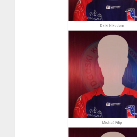
Dziki Nikodem
Michaś Filip